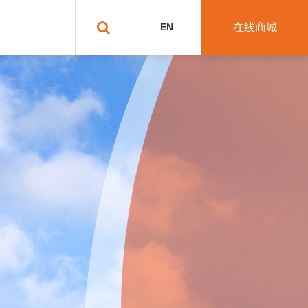
EN
在线商城